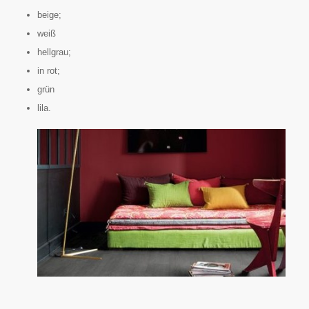
beige;
weiß
hellgrau;
in rot;
grün
lila.