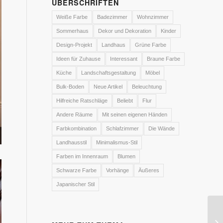
ÜBERSCHRIFTEN
Weiße Farbe
Badezimmer
Wohnzimmer
Sommerhaus
Dekor und Dekoration
Kinder
Design-Projekt
Landhaus
Grüne Farbe
Ideen für Zuhause
Interessant
Braune Farbe
Küche
Landschaftsgestaltung
Möbel
Bulk-Boden
Neue Artikel
Beleuchtung
Hilfreiche Ratschläge
Beliebt
Flur
Andere Räume
Mit seinen eigenen Händen
Farbkombination
Schlafzimmer
Die Wände
Landhausstil
Minimalismus-Stil
Farben im Innenraum
Blumen
Schwarze Farbe
Vorhänge
Äußeres
Japanischer Stil