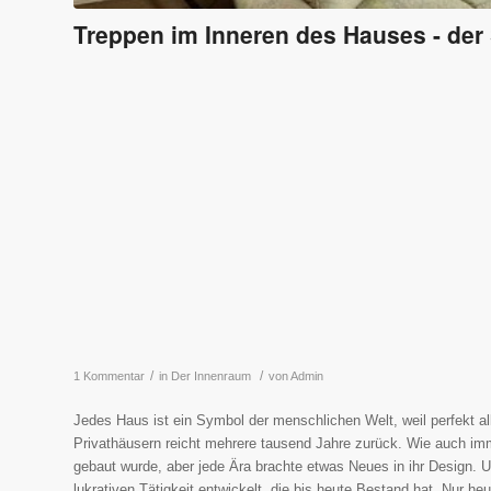
Treppen im Inneren des Hauses - der
/
/
1 Kommentar
in
Der Innenraum
von
Admin
Jedes Haus ist ein Symbol der menschlichen Welt, weil perfekt al
Privathäusern reicht mehrere tausend Jahre zurück. Wie auch imme
gebaut wurde, aber jede Ära brachte etwas Neues in ihr Design. U
lukrativen Tätigkeit entwickelt, die bis heute Bestand hat. Nur h