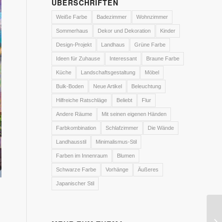
ÜBERSCHRIFTEN
Weiße Farbe
Badezimmer
Wohnzimmer
Sommerhaus
Dekor und Dekoration
Kinder
Design-Projekt
Landhaus
Grüne Farbe
Ideen für Zuhause
Interessant
Braune Farbe
Küche
Landschaftsgestaltung
Möbel
Bulk-Boden
Neue Artikel
Beleuchtung
Hilfreiche Ratschläge
Beliebt
Flur
Andere Räume
Mit seinen eigenen Händen
Farbkombination
Schlafzimmer
Die Wände
Landhausstil
Minimalismus-Stil
Farben im Innenraum
Blumen
Schwarze Farbe
Vorhänge
Äußeres
Japanischer Stil