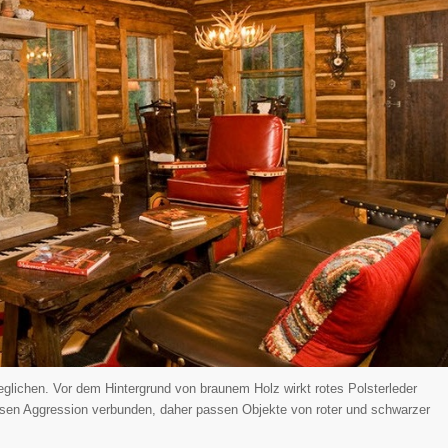
lichen. Vor dem Hintergrund von braunem Holz wirkt rotes Polsterleder
wissen Aggression verbunden, daher passen Objekte von roter und schwarzer