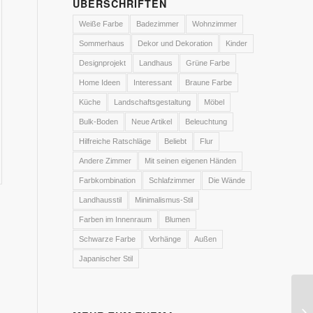
ÜBERSCHRIFTEN
Weiße Farbe
Badezimmer
Wohnzimmer
Sommerhaus
Dekor und Dekoration
Kinder
Designprojekt
Landhaus
Grüne Farbe
Home Ideen
Interessant
Braune Farbe
Küche
Landschaftsgestaltung
Möbel
Bulk-Boden
Neue Artikel
Beleuchtung
Hilfreiche Ratschläge
Beliebt
Flur
Andere Zimmer
Mit seinen eigenen Händen
Farbkombination
Schlafzimmer
Die Wände
Landhausstil
Minimalismus-Stil
Farben im Innenraum
Blumen
Schwarze Farbe
Vorhänge
Außen
Japanischer Stil