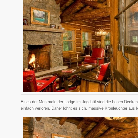
Eines der Merkmale der Lodge im Jagdstil sind die hohen Decke
einfach verloren. Daher lohnt es sich, massive Kronleuchter aus M