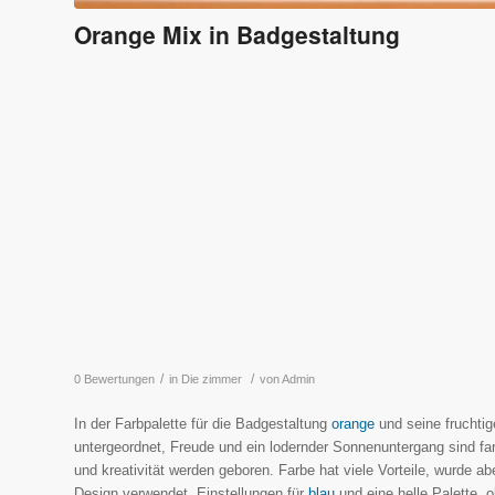
Orange Mix in Badgestaltung
/
/
0 Bewertungen
in
Die zimmer
von
Admin
In der Farbpalette für die Badgestaltung
orange
und seine fruchti
untergeordnet, Freude und ein lodernder Sonnenuntergang sind f
und kreativität werden geboren. Farbe hat viele Vorteile, wurde ab
Design verwendet. Einstellungen für
blau
und eine helle Palette,