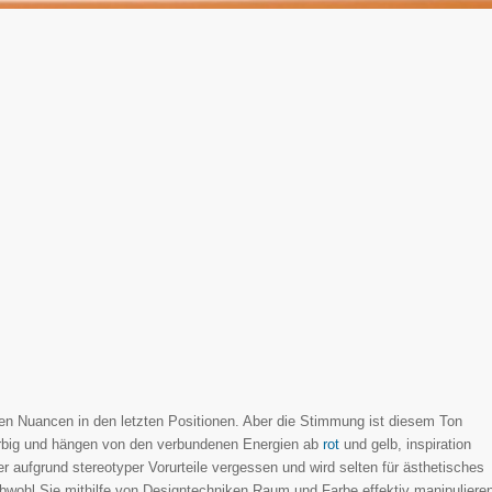
gen Nuancen in den letzten Positionen. Aber die Stimmung ist diesem Ton
arbig und hängen von den verbundenen Energien ab
rot
und gelb, inspiration
er aufgrund stereotyper Vorurteile vergessen und wird selten für ästhetisches
 obwohl Sie mithilfe von Designtechniken Raum und Farbe effektiv manipuliere