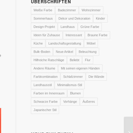
ÜBERSCHRIFTEN
Weiße Farbe
Badezimmer
Wohnzimmer
Sommerhaus
Dekor und Dekoration
Kinder
Design-Projekt
Landhaus
Grüne Farbe
Ideen für Zuhause
Interessant
Braune Farbe
Küche
Landschaftsgestaltung
Möbel
Bulk-Boden
Neue Artikel
Beleuchtung
e
Hilfreiche Ratschläge
Beliebt
Flur
Andere Räume
Mit seinen eigenen Händen
Farbkombination
Schlafzimmer
Die Wände
Landhausstil
Minimalismus-Stil
Farben im Innenraum
Blumen
Schwarze Farbe
Vorhänge
Äußeres
Japanischer Stil