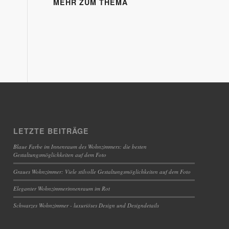
MEHR ZUM THEMA
LETZTE BEITRÄGE
Blaue Farbe im Innenraum des Wohnzimmers: die besten
Gestaltungsmöglichkeiten auf dem Foto
Graues Wohnzimmer: Viele stilvolle Gestaltungsmöglichkeiten auf dem Foto
Eleganter Wohnzimmerinnenraum im Rot
Schwarzes Wohnzimmer - luxuriöses Design und Designdetails