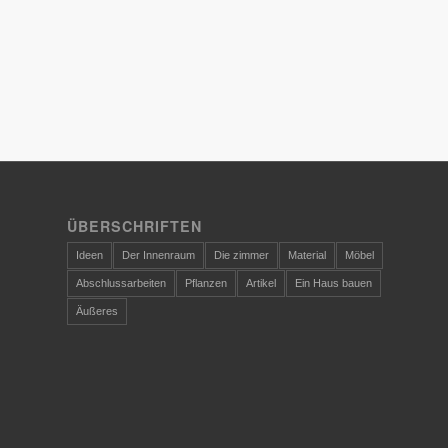
ÜBERSCHRIFTEN
Ideen
Der Innenraum
Die zimmer
Material
Möbel
Abschlussarbeiten
Pflanzen
Artikel
Ein Haus bauen
Äußeres