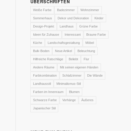
ÜBERSCHRIFTEN
Weiße Farbe
Badezimmer
Wohnzimmer
Sommerhaus
Dekor und Dekoration
Kinder
Design-Projekt
Landhaus
Grüne Farbe
Ideen für Zuhause
Interessant
Braune Farbe
Küche
Landschaftsgestaltung
Möbel
Bulk-Boden
Neue Artikel
Beleuchtung
Hilfreiche Ratschläge
Beliebt
Flur
Andere Räume
Mit seinen eigenen Händen
Farbkombination
Schlafzimmer
Die Wände
Landhausstil
Minimalismus-Stil
Farben im Innenraum
Blumen
Schwarze Farbe
Vorhänge
Äußeres
Japanischer Stil