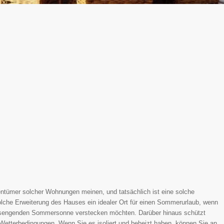
ntümer solcher Wohnungen meinen, und tatsächlich ist eine solche
solche Erweiterung des Hauses ein idealer Ort für einen Sommerurlaub, wenn
er sengenden Sommersonne verstecken möchten. Darüber hinaus schützt
etterbedingungen. Wenn Sie es isoliert und beheizt haben, können Sie an