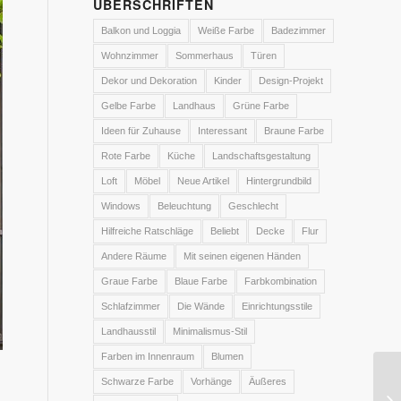
ÜBERSCHRIFTEN
Balkon und Loggia
Weiße Farbe
Badezimmer
Wohnzimmer
Sommerhaus
Türen
Dekor und Dekoration
Kinder
Design-Projekt
Gelbe Farbe
Landhaus
Grüne Farbe
Ideen für Zuhause
Interessant
Braune Farbe
Rote Farbe
Küche
Landschaftsgestaltung
Loft
Möbel
Neue Artikel
Hintergrundbild
Windows
Beleuchtung
Geschlecht
Hilfreiche Ratschläge
Beliebt
Decke
Flur
Andere Räume
Mit seinen eigenen Händen
Graue Farbe
Blaue Farbe
Farbkombination
Schlafzimmer
Die Wände
Einrichtungsstile
Landhausstil
Minimalismus-Stil
Farben im Innenraum
Blumen
Schwarze Farbe
Vorhänge
Äußeres