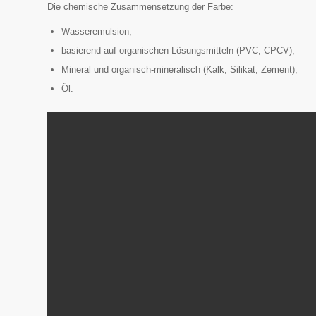
Die chemische Zusammensetzung der Farbe:
Wasseremulsion;
basierend auf organischen Lösungsmitteln (PVC, CPCV);
Mineral und organisch-mineralisch (Kalk, Silikat, Zement);
Öl.