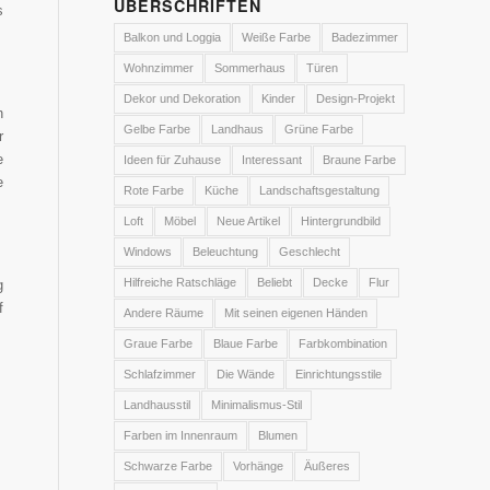
ÜBERSCHRIFTEN
s
Balkon und Loggia
Weiße Farbe
Badezimmer
Wohnzimmer
Sommerhaus
Türen
Dekor und Dekoration
Kinder
Design-Projekt
n
Gelbe Farbe
Landhaus
Grüne Farbe
r
e
Ideen für Zuhause
Interessant
Braune Farbe
e
Rote Farbe
Küche
Landschaftsgestaltung
Loft
Möbel
Neue Artikel
Hintergrundbild
Windows
Beleuchtung
Geschlecht
Hilfreiche Ratschläge
Beliebt
Decke
Flur
g
f
Andere Räume
Mit seinen eigenen Händen
Graue Farbe
Blaue Farbe
Farbkombination
Schlafzimmer
Die Wände
Einrichtungsstile
Landhausstil
Minimalismus-Stil
Farben im Innenraum
Blumen
Schwarze Farbe
Vorhänge
Äußeres