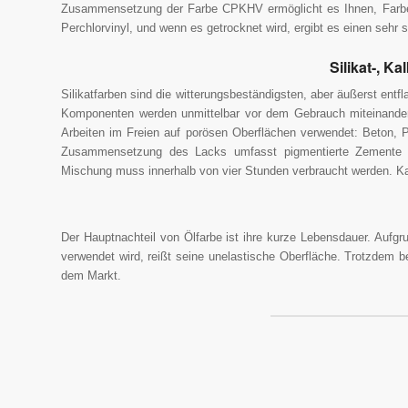
Zusammensetzung der Farbe CPKHV ermöglicht es Ihnen, Farbe a
Perchlorvinyl, und wenn es getrocknet wird, ergibt es einen sehr s
Silikat-, K
Silikatfarben sind die witterungsbeständigsten, aber äußerst entf
Komponenten werden unmittelbar vor dem Gebrauch miteinander
Arbeiten im Freien auf porösen Oberflächen verwendet: Beton, P
Zusammensetzung des Lacks umfasst pigmentierte Zemente un
Mischung muss innerhalb von vier Stunden verbraucht werden. Kal
Der Hauptnachteil von Ölfarbe ist ihre kurze Lebensdauer. Aufgr
verwendet wird, reißt seine unelastische Oberfläche. Trotzdem be
dem Markt.