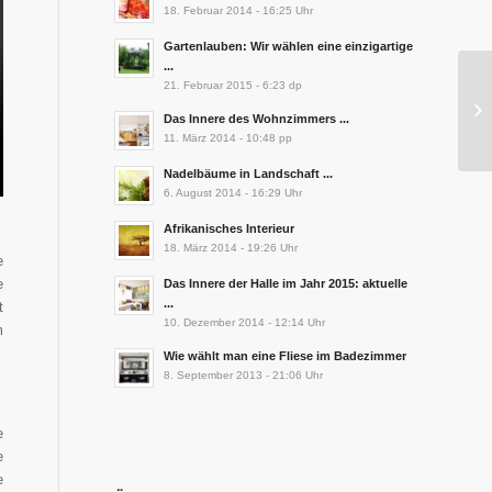
18. Februar 2014 - 16:25 Uhr
Gartenlauben: Wir wählen eine einzigartige
...
21. Februar 2015 - 6:23 dp
Das Innere des Wohnzimmers ...
11. März 2014 - 10:48 pp
Nadelbäume in Landschaft ...
6. August 2014 - 16:29 Uhr
Afrikanisches Interieur
18. März 2014 - 19:26 Uhr
e
e
Das Innere der Halle im Jahr 2015: aktuelle
...
t
10. Dezember 2014 - 12:14 Uhr
m
Wie wählt man eine Fliese im Badezimmer
8. September 2013 - 21:06 Uhr
e
e
e