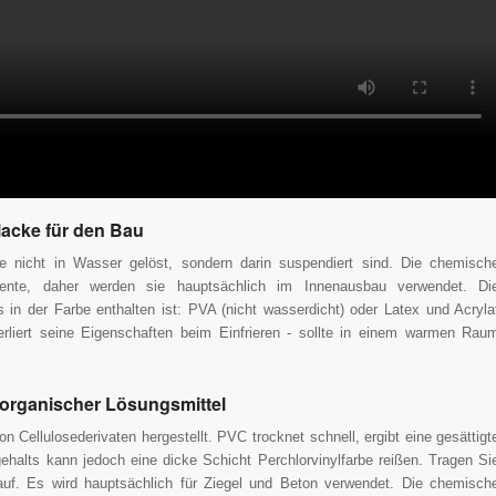
acke für den Bau
ie nicht in Wasser gelöst, sondern darin suspendiert sind. Die chemisch
ente, daher werden sie hauptsächlich im Innenausbau verwendet. Di
in der Farbe enthalten ist: PVA (nicht wasserdicht) oder Latex und Acryla
Verliert seine Eigenschaften beim Einfrieren - sollte in einem warmen Rau
 organischer Lösungsmittel
 Cellulosederivaten hergestellt. PVC trocknet schnell, ergibt eine gesättigt
ehalts kann jedoch eine dicke Schicht Perchlorvinylfarbe reißen. Tragen Si
e auf. Es wird hauptsächlich für Ziegel und Beton verwendet. Die chemisch