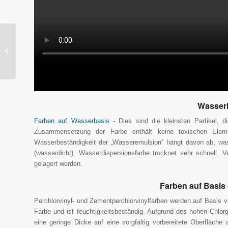
Was tun, wenn der
Boden knarrt?
Wasserl
Farben auf Wasserbasis
- Dies sind die kleinsten Partikel, d
Zusammensetzung der Farbe enthält keine toxischen Elem
Wasserbeständigkeit der „Wasseremulsion“ hängt davon ab, was 
(wasserdicht). Wasserdispersionsfarbe trocknet sehr schnell. 
gelagert werden.
Farben auf Basis
Perchlorvinyl- und Zementperchlorvinylfarben werden auf Basis von
Farbe und ist feuchtigkeitsbeständig. Aufgrund des hohen Chlorg
eine geringe Dicke auf eine sorgfältig vorbereitete Oberfläch