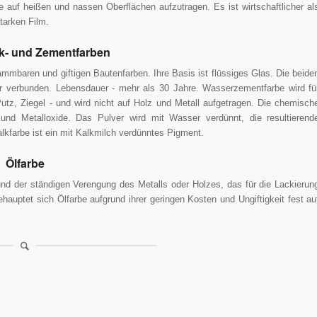
uf heißen und nassen Oberflächen aufzutragen. Es ist wirtschaftlicher al
tarken Film.
alk- und Zementfarben
lammbaren und giftigen Bautenfarben. Ihre Basis ist flüssiges Glas. Die beide
 verbunden. Lebensdauer - mehr als 30 Jahre. Wasserzementfarbe wird fü
utz, Ziegel - und wird nicht auf Holz und Metall aufgetragen. Die chemisch
d Metalloxide. Das Pulver wird mit Wasser verdünnt, die resultierend
kfarbe ist ein mit Kalkmilch verdünntes Pigment.
Ölfarbe
und der ständigen Verengung des Metalls oder Holzes, das für die Lackierun
hauptet sich Ölfarbe aufgrund ihrer geringen Kosten und Ungiftigkeit fest au