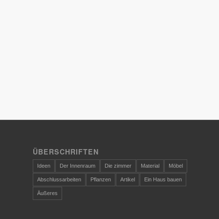
ÜBERSCHRIFTEN
Ideen
Der Innenraum
Die zimmer
Material
Möbel
Abschlussarbeiten
Pflanzen
Artikel
Ein Haus bauen
Äußeres