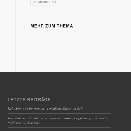
Japanischer Stil
MEHR ZUM THEMA
LETZTE BEITRÄGE
Mehr Sonne im Innenraum - gemütliche Küchen in Gelb
Wie wählt man ein Sofa im Wohnzimmer: Sorten, Empfehlungen, modische
Neuheiten auf dem Foto