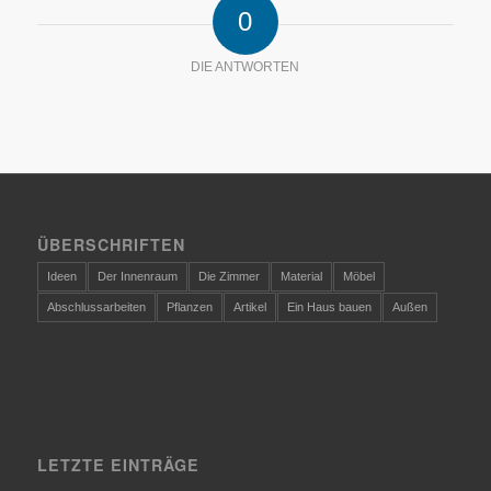
0
DIE ANTWORTEN
ÜBERSCHRIFTEN
Ideen
Der Innenraum
Die Zimmer
Material
Möbel
Abschlussarbeiten
Pflanzen
Artikel
Ein Haus bauen
Außen
LETZTE EINTRÄGE