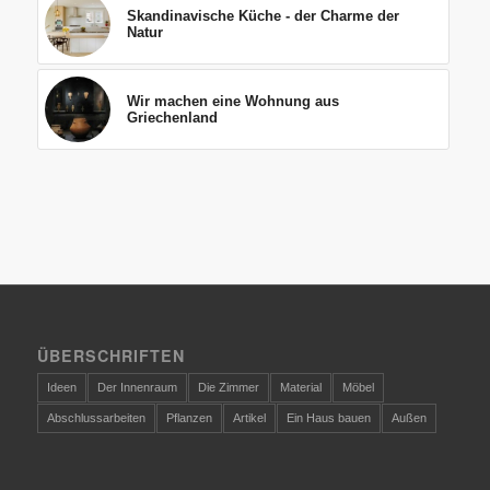
Skandinavische Küche - der Charme der
Natur
Wir machen eine Wohnung aus
Griechenland
ÜBERSCHRIFTEN
Ideen
Der Innenraum
Die Zimmer
Material
Möbel
Abschlussarbeiten
Pflanzen
Artikel
Ein Haus bauen
Außen