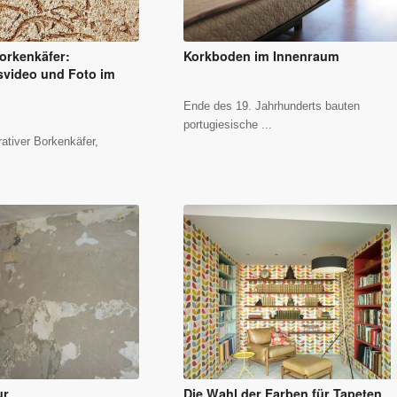
orkenkäfer:
Korkboden im Innenraum
video und Foto im
Ende des 19. Jahrhunderts bauten
portugiesische ...
rativer Borkenkäfer,
ur
Die Wahl der Farben für Tapeten