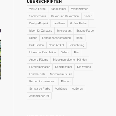
ÜBERSCHRIFTEN
Weiße Farbe
Badezimmer
Wohnzimmer
Sommerhaus
Dekor und Dekoration
Kinder
Design-Projekt
Landhaus
Grüne Farbe
Ideen für Zuhause
Interessant
Braune Farbe
Küche
Landschaftsgestaltung
Möbel
Bulk-Boden
Neue Artikel
Beleuchtung
Hilfreiche Ratschläge
Beliebt
Flur
Andere Räume
Mit seinen eigenen Händen
Farbkombination
Schlafzimmer
Die Wände
Landhausstil
Minimalismus-Stil
Farben im Innenraum
Blumen
Schwarze Farbe
Vorhänge
Äußeres
Japanischer Stil