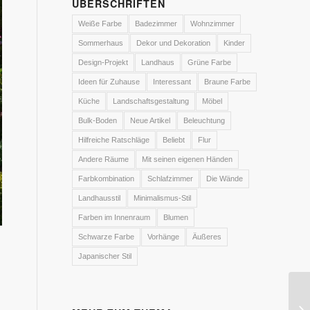
ÜBERSCHRIFTEN
Weiße Farbe
Badezimmer
Wohnzimmer
Sommerhaus
Dekor und Dekoration
Kinder
Design-Projekt
Landhaus
Grüne Farbe
Ideen für Zuhause
Interessant
Braune Farbe
Küche
Landschaftsgestaltung
Möbel
Bulk-Boden
Neue Artikel
Beleuchtung
Hilfreiche Ratschläge
Beliebt
Flur
Andere Räume
Mit seinen eigenen Händen
Farbkombination
Schlafzimmer
Die Wände
Landhausstil
Minimalismus-Stil
Farben im Innenraum
Blumen
Schwarze Farbe
Vorhänge
Äußeres
Japanischer Stil