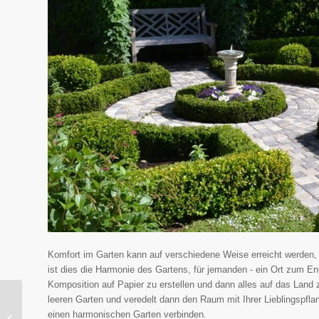
Komfort im Garten kann auf verschiedene Weise erreicht werden,
ist dies die Harmonie des Gartens, für jemanden - ein Ort zum 
Komposition auf Papier zu erstellen und dann alles auf das Land 
leeren Garten und veredelt dann den Raum mit Ihrer Lieblingspf
Raumgestaltung in
einen harmonischen Garten verbinden.