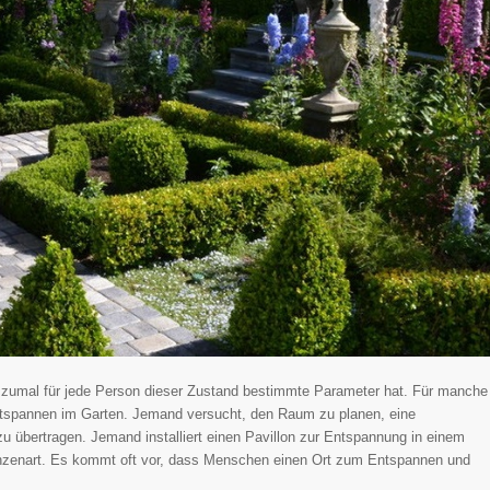
 zumal für jede Person dieser Zustand bestimmte Parameter hat. Für manche
Entspannen im Garten. Jemand versucht, den Raum zu planen, eine
zu übertragen. Jemand installiert einen Pavillon zur Entspannung in einem
lanzenart. Es kommt oft vor, dass Menschen einen Ort zum Entspannen und