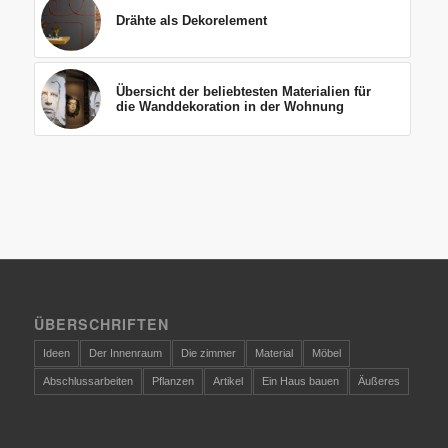
Drähte als Dekorelement
Übersicht der beliebtesten Materialien für
die Wanddekoration in der Wohnung
ÜBERSCHRIFTEN
Ideen
Der Innenraum
Die zimmer
Material
Möbel
Abschlussarbeiten
Pflanzen
Artikel
Ein Haus bauen
Äußeres